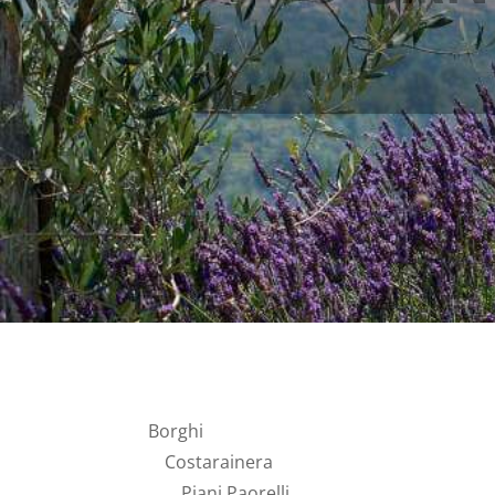
Borghi
Costarainera
Piani Paorelli