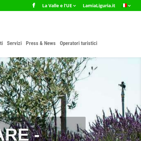
La Valle e l’UE
LamiaLiguria.it
ti
Servizi
Press & News
Operatori turistici
RE -