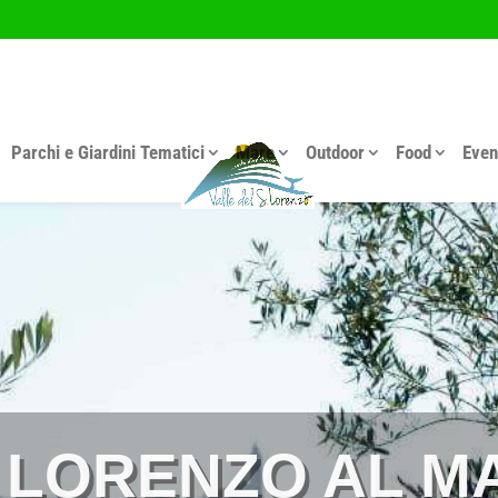
Parchi e Giardini Tematici
Mare
Outdoor
Food
Even
 LORENZO AL MA