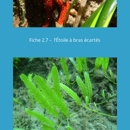
Fiche 2.7 – l’
Étoile
à bras écartés