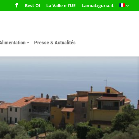
Best Of
La Valle e l’UE
LamiaLiguria.it
Alimentation
Presse & Actualités