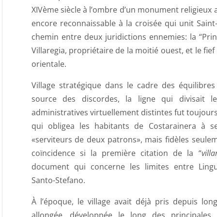
XIVème siècle à l’ombre d’un monument religieux a
encore reconnaissable à la croisée qui unit Saint-
chemin entre deux juridictions ennemies: la “Pri
Villaregia, propriétaire de la moitié ouest, et le fi
orientale.
Village stratégique dans le cadre des équilibres 
source des discordes, la ligne qui divisait 
administratives virtuellement distintes fut toujour
qui obligea les habitants de Costarainera à s
«serviteurs de deux patrons», mais fidèles seul
coïncidence si la première citation de la “
vill
document qui concerne les limites entre Lingueg
Santo-Stefano.
À l’époque, le village avait déjà pris depuis lo
allongée, développée le long des principales