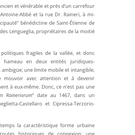
ncien et vénérable et près d’un carrefour
Antoine-Abbé et la rue Dr. Raineri, à mi-
ncipauté” bénédictine de Saint-Étienne de
ef des Lengueglia, propriétaires de la moitié
politiques fragiles de la vallée, et donc
le hameau en deux entités juridiques-
s ambigüe; une limite mobile et intangible,
e mouvoir avec attention et à devenir
ement à eux-même. Donc, ce n’est pas une
am Raineriorum
” date au 1467, dans un
lietta-Castellaro et Cipressa-Terzorio-
ngtemps la caractéristique forme urbaine
 routes historiques de connexion: une