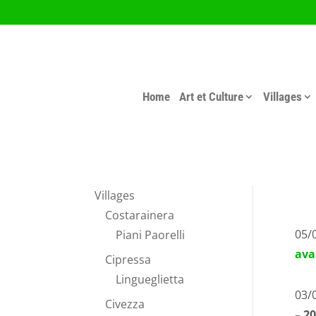
Home
Art et Culture
Villages
Villages
Costarainera
05/
Piani Paorelli
avai
Cipressa
Lingueglietta
03/
Civezza
– 2