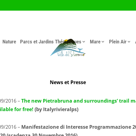
Nature
Parcs et Jardins Thématiques
Mare
Plein Air
News et Presse
09/2016 –
The new Pietrabruna and surroundings’ trail 
lable for free!
(by Italyrivieralps)
09/2016 –
Manifestazione di Interesse Programmazione 2
020 (scadenza 30 Novembre 2016)