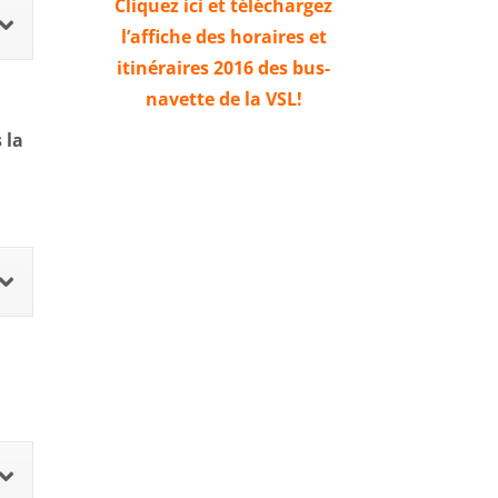
Cliquez ici et téléchargez
l’affiche des horaires et
itinéraires 2016 des bus-
navette de la VSL!
 la
n