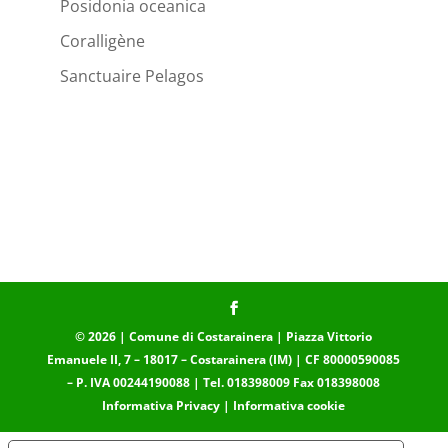
Posidonia oceanica
Coralligène
Sanctuaire Pelagos
© 2026 | Comune di Costarainera | Piazza Vittorio
Emanuele II, 7 – 18017 – Costarainera (IM) | CF 80000590085
– P. IVA 00244190088 | Tel. 018398009 Fax 018398008
Informativa Privacy
|
Informativa cookie