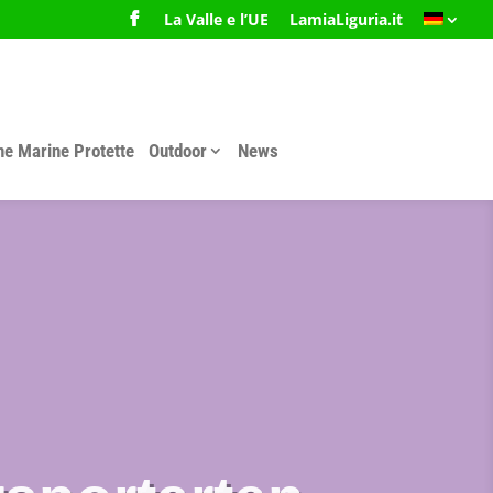
La Valle e l’UE
LamiaLiguria.it
e Marine Protette
Outdoor
News