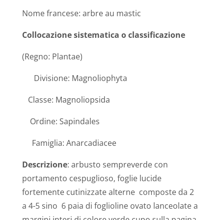
Nome francese: arbre au mastic
Collocazione sistematica o classificazione
(Regno: Plantae)
Divisione: Magnoliophyta
Classe: Magnoliopsida
Ordine:
Sapindales
Famiglia:
Anarcadiacee
Descrizione
: arbusto sempreverde con
portamento cespuglioso, foglie lucide
fortemente cutinizzate alterne
composte da 2
a 4-5 sino
6 paia di foglioline ovato lanceolate a
margini interi di colore verde cupo sulla pagina