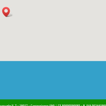
anuele II, 7 – 18017 – Costarainera (IM) | CF 80000590085 – P. IVA 0024419