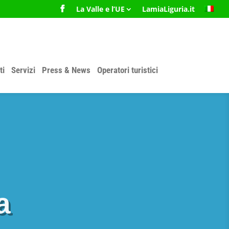
La Valle e l’UE
LamiaLiguria.it
ti
Servizi
Press & News
Operatori turistici
a