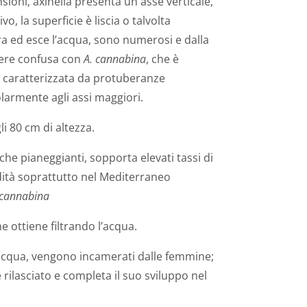
oni, axinella presenta un asse verticale,
vo, la superficie è liscia o talvolta
ra ed esce l’acqua, sono numerosi e dalla
ere confusa con
A. cannabina
, che è
e caratterizzata da protuberanze
larmente agli assi maggiori.
 80 cm di altezza.
nche pianeggianti, sopporta elevati tassi di
dità soprattutto nel Mediterraneo
 cannabina
e ottiene filtrando l’acqua.
’acqua, vengono incamerati dalle femmine;
e rilasciato e completa il suo sviluppo nel