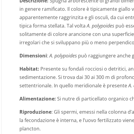
Descrizione:
Spugna arborescente di grandi dimensi
in genere ramificato. Il colore è tipicamente giallo vi
apparentemente raggrinzita e gli osculi, da cui ent
tipica forma stellata. Tal volta
A. polypoides
può ess
solitamente di colore arancione con una superfici
irregolari che si sviluppano più o meno perpendico
Dimensioni
:
A. polypoides
può raggiungere anche gli
Habitat:
Presente su fondali rocciosi o detritici, a
sedimentazione. Si trova dai 30 ai 300 m di profon
settentrionale. In quello meridionale è presente
A.
Alimentazione:
Si nutre di particellato organico ch
Riproduzione
: Gli spermi, emessi nella colonna d
la fecondazione è interna, e l’uovo fertilizzato vien
plancton.