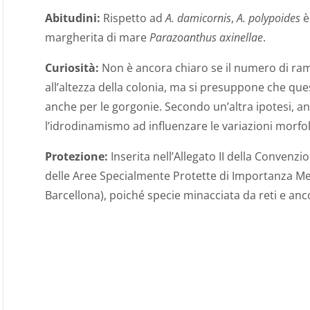
Abitudini:
Rispetto ad
A. damicornis
,
A. polypoides
è
margherita di mare
Parazoanthus axinellae
.
Curiosità:
Non è ancora chiaro se il numero di ram
all’altezza della colonia, ma si presuppone che que
anche per le gorgonie. Secondo un’altra ipotesi, an
l’idrodinamismo ad influenzare le variazioni morfol
Protezione:
Inserita nell’Allegato II della Convenzi
delle Aree Specialmente Protette di Importanza M
Barcellona), poiché specie minacciata da reti e anco