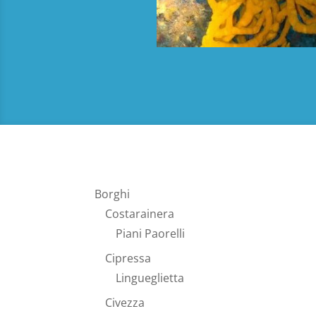
Borghi
Costarainera
Piani Paorelli
Cipressa
Lingueglietta
Civezza