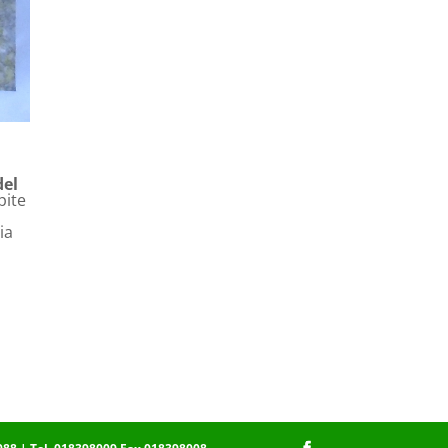
del
pite
ia